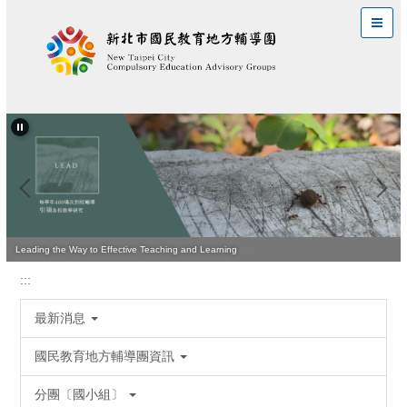
跳
到
主
要
內
容
區
Leading the Way to Effective Teaching and Learning
:::
最新消息
國民教育地方輔導團資訊
分團〔國小組〕