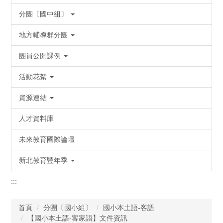
分團〔國中組〕
地方輔導群分團
團員公開課例
活動花絮
資源連結
人才資料庫
未來教育國際論壇
新北教育豐年季
:::
首頁
分團〔國小組〕
國小本土語-客語
【國小本土語-客家語】文件資訊