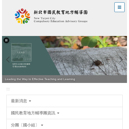
跳
到
主
要
內
容
區
Leading the Way to Effective Teaching and Learning
:::
最新消息
國民教育地方輔導團資訊
分團〔國小組〕