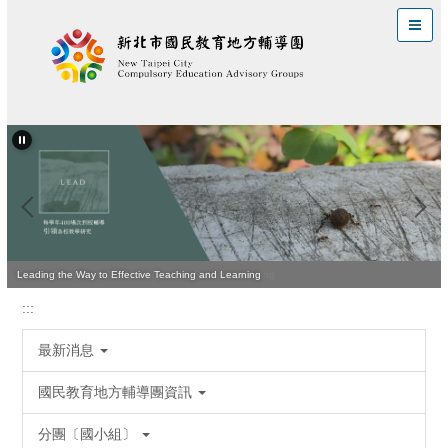
跳
到
主
要
內
容
區
Quality Teaching Is Vital for Improving Student Learning
Leading the Way to Effective Teaching and Learning
:::
最新消息
國民教育地方輔導團資訊
分團〔國小組〕