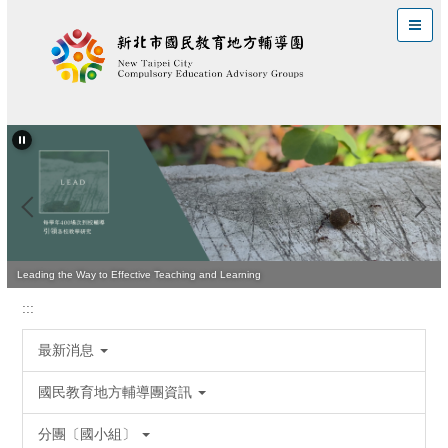
跳
到
主
要
內
容
區
Leading the Way to Effective Teaching and Learning
:::
最新消息
國民教育地方輔導團資訊
分團〔國小組〕