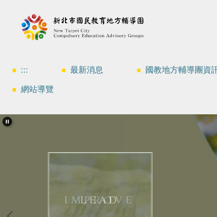
跳
到
主
要
內
容
區
:::
最新消息
國教地方輔導團資
網站導覽