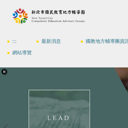
跳
到
主
要
內
容
區
:::
最新消息
國教地方輔導團資
網站導覽