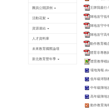
王牌我最行-
團員公開課例
陣地攻守低年
活動花絮
陣地攻守中年
資源連結
陣地攻守高年
人才資料庫
動作教育概念
未來教育國際論壇
體育非專教師
新北教育豐年季
體育教學模組
場地海報.do
低年級球類教案
中年級陣地攻
高年級陣地攻
動作教育海報.