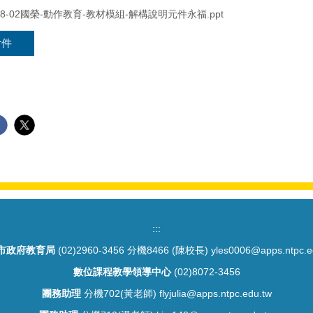
1118-02國榮-動作教育-教材模組-解構說明元件永福.ppt
附件
:::
市政府教育局
(02)2960-3456 分機8466 (陳校長) yles0006@apps.ntpc.e
數位課程教學領導中心
(02)8072-3456
團務助理
分機702(黃老師) flyjulia@apps.ntpc.edu.tw