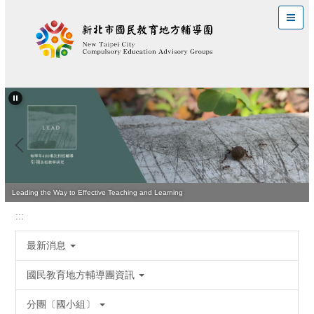
跳
到
主
要
內
容
區
Leading the Way to Effective Teaching and Learning
:::
最新消息
國民教育地方輔導團資訊
分團〔國小組〕