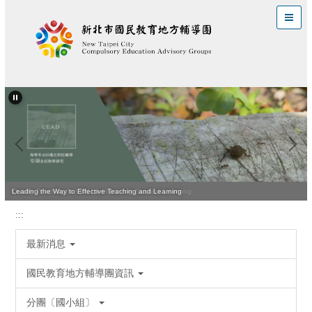
跳
到
主
要
內
容
區
Quality Teaching Is Vital for Improving Student Learning
Leading the Way to Effective Teaching and Learning
:::
最新消息
國民教育地方輔導團資訊
分團〔國小組〕