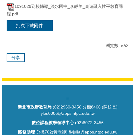
1091029到校輔導_淡水國中_李靜美_桌遊融入性平教育課
程.pdf
批次下載附件
瀏覽數:
552
分享
:::
新北市政府教育局
(02)2960-3456 分機8466 (陳校長)
yles0006@apps.ntpc.edu.tw
數位課程教學領導中心
(02)8072-3456
團務助理
分機702(黃老師) flyjulia@apps.ntpc.edu.tw