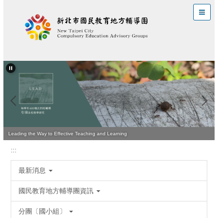
跳
到
主
要
內
容
區
Leading the Way to Effective Teaching and Learning
:::
最新消息
國民教育地方輔導團資訊
分團〔國小組〕