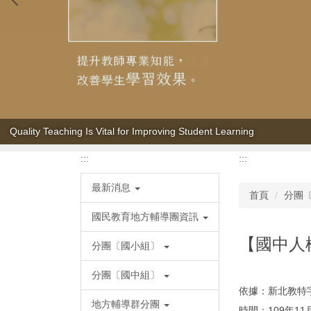
Quality Teaching Is Vital for Improving Student Learning
:::
:::
最新消息
首頁
分團
國民教育地方輔導團資訊
【國中人
分團〔國小組〕
分團〔國中組〕
依據：新北教特字第
地方輔導群分團
時間：109年11月