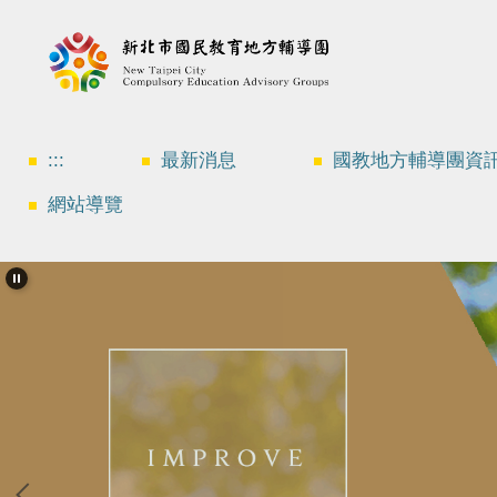
跳
到
主
要
內
容
區
:::
最新消息
國教地方輔導團資
網站導覽