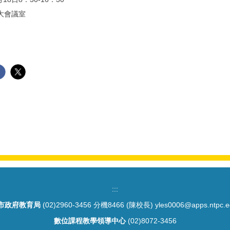
大會議室
:::
市政府教育局
(02)2960-3456 分機8466 (陳校長) yles0006@apps.ntpc.e
數位課程教學領導中心
(02)8072-3456