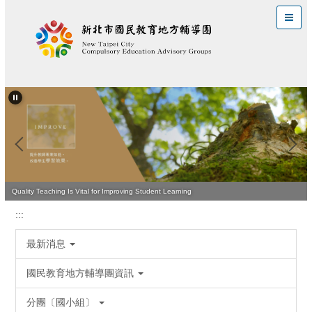
跳
到
主
要
內
容
區
Quality Teaching Is Vital for Improving Student Learning
:::
最新消息
國民教育地方輔導團資訊
分團〔國小組〕