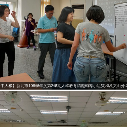
國中人權】新北市108學年度第2學期人權教育議題輔導小組雙和及文山分