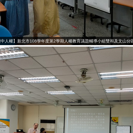
國中人權】新北市108學年度第2學期人權教育議題輔導小組雙和及文山分