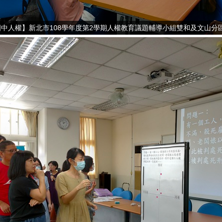
國中人權】新北市108學年度第2學期人權教育議題輔導小組雙和及文山分