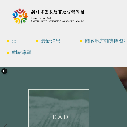
跳
到
主
要
內
容
區
:::
最新消息
國教地方輔導團資
網站導覽