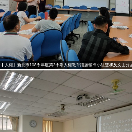
國中人權】新北市108學年度第2學期人權教育議題輔導小組雙和及文山分