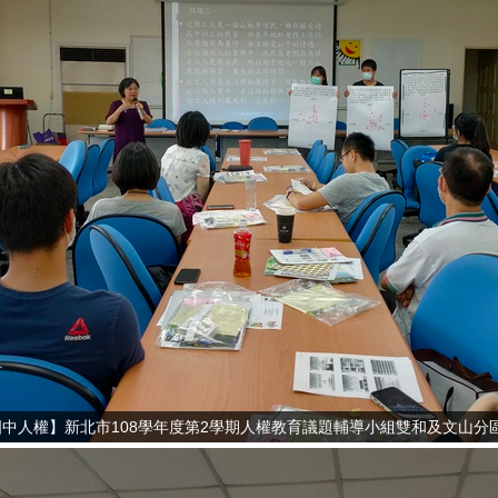
國中人權】新北市108學年度第2學期人權教育議題輔導小組雙和及文山分