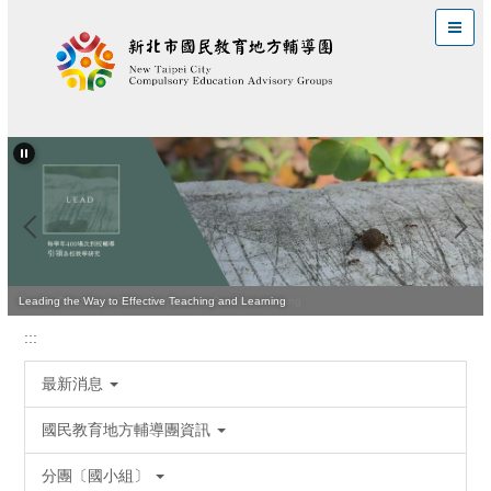
跳
到
主
要
內
容
區
Quality Teaching Is Vital for Improving Student Learning
Leading the Way to Effective Teaching and Learning
:::
最新消息
國民教育地方輔導團資訊
分團〔國小組〕