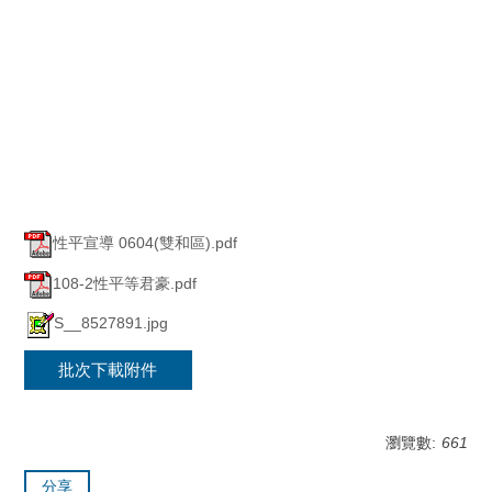
性平宣導 0604(雙和區).pdf
108-2性平等君豪.pdf
S__8527891.jpg
批次下載附件
瀏覽數:
661
分享