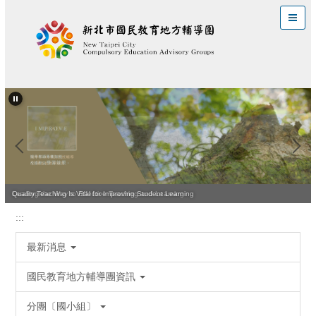
跳
到
主
要
內
容
區
Leading the Way to Effective Teaching and Learning
Quality Teaching Is Vital for Improving Student Learning
:::
最新消息
國民教育地方輔導團資訊
分團〔國小組〕