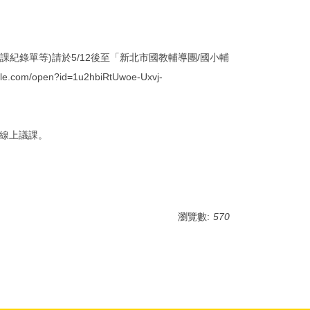
、觀課紀錄單等)請於5/12後至「新北市國教輔導團/國小輔
open?id=1u2hbiRtUwoe-Uxvj-
加入線上議課。
瀏覽數:
570