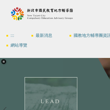
跳
到
主
要
內
容
區
:::
最新消息
國教地方輔導團資
網站導覽