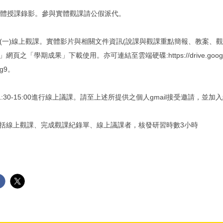
)上午實體授課錄影。參與實體觀課請公假派代。
二)-5/18(一)線上觀課。實體影片與相關文件資訊(說課與觀課重點簡報、教案
之「學期成果」下載使用。亦可連結至雲端硬碟:https://drive.google.com/
Og9。
)下午1:30-15:00進行線上議課。請至上述所提供之個人gmail接受邀請，並
，包括線上觀課、完成觀課紀錄單、線上議課者，核發研習時數3小時