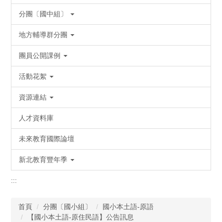
分團〔國中組〕
地方輔導群分團
團員公開課例
活動花絮
資源連結
人才資料庫
未來教育國際論壇
新北教育豐年季
:::
首頁
分團〔國小組〕
國小本土語-原語
【國小本土語-原住民語】公告訊息