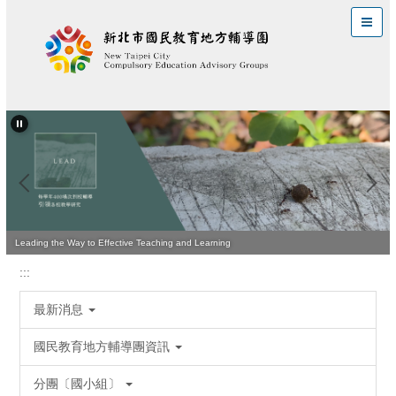
跳
到
主
要
內
容
區
Leading the Way to Effective Teaching and Learning
:::
最新消息
國民教育地方輔導團資訊
分團〔國小組〕