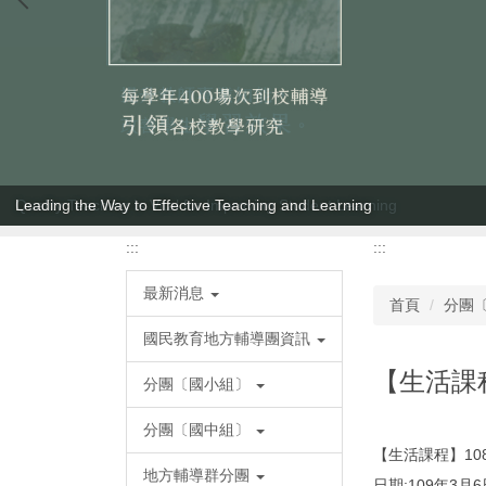
Leading the Way to Effective Teaching and Learning
:::
:::
最新消息
首頁
分團
國民教育地方輔導團資訊
【生活課
分團〔國小組〕
分團〔國中組〕
【生活課程】1
地方輔導群分團
日期:109年3月6