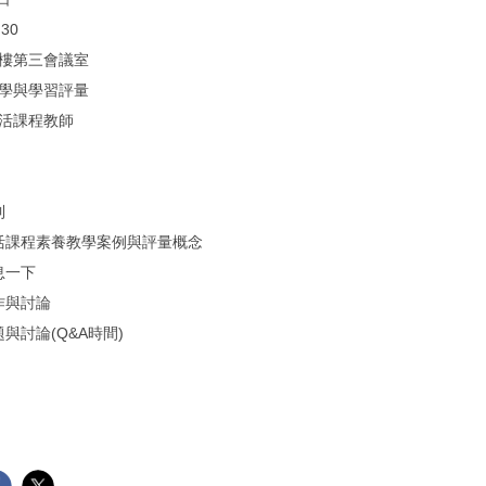
30
二樓第三會議室
教學與學習評量
生活課程教師
到
40 生活課程素養教學案例與評量概念
休息一下
 實作與討論
 問題與討論(Q&A時間)