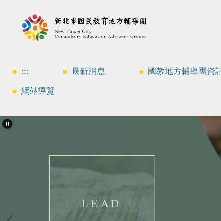
跳
到
主
要
內
容
區
:::
最新消息
國教地方輔導團資
網站導覽