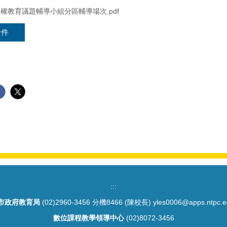
中人權教育議題輔導小組分區輔導場次.pdf
附件
:::
市政府教育局
(02)2960-3456 分機8466 (陳校長) yles0006@apps.ntpc.e
數位課程教學領導中心
(02)8072-3456