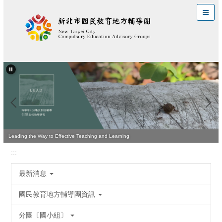
跳
到
主
要
內
容
區
Leading the Way to Effective Teaching and Learning
:::
最新消息
國民教育地方輔導團資訊
分團〔國小組〕