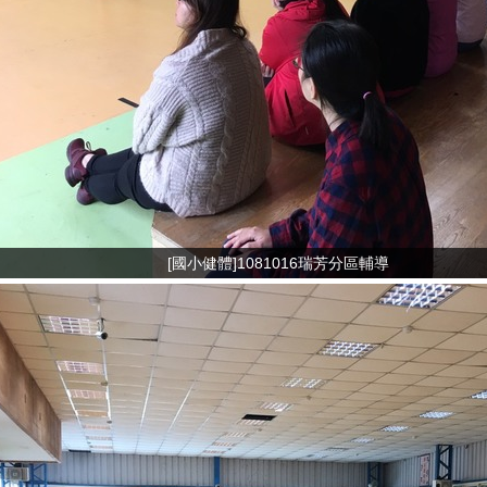
[國小健體]1081016瑞芳分區輔導