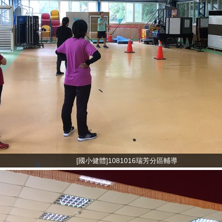
[國小健體]1081016瑞芳分區輔導