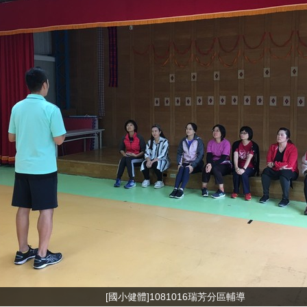
[國小健體]1081016瑞芳分區輔導