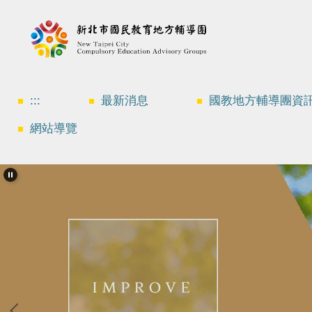
跳
到
主
要
內
容
區
:::
最新消息
國教地方輔導團資
網站導覽