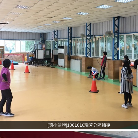
[國小健體]1081016瑞芳分區輔導