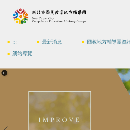
跳
到
主
要
內
容
區
:::
最新消息
國教地方輔導團資
網站導覽