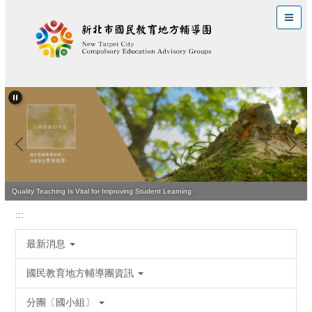
跳
到
主
要
內
容
區
Leading the Way to Effective Teaching and Learning
Quality Teaching Is Vital for Improving Student Learning
:::
最新消息
國民教育地方輔導團資訊
分團〔國小組〕