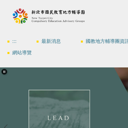
跳
到
主
要
內
容
區
:::
最新消息
國教地方輔導團資
網站導覽