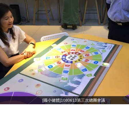
[國小健體]1080613第三次總團會議