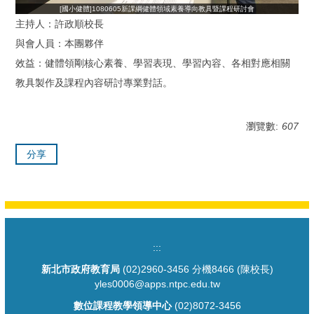
[國小健體]1080605新課綱健體領域素養導向教具暨課程研討會
主持人：許政順校長
與會人員：本團夥伴
效益：健體領剛核心素養、學習表現、學習內容、各相對應相關
教具製作及課程內容研討專業對話。
瀏覽數:
607
分享
:::
新北市政府教育局
(02)2960-3456 分機8466 (陳校長)
yles0006@apps.ntpc.edu.tw
數位課程教學領導中心
(02)8072-3456