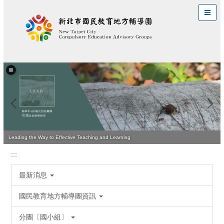
跳
到
主
要
內
容
區
Leading the Way to Effective Teaching and Learning
:::
最新消息
國民教育地方輔導團資訊
分團〔國小組〕