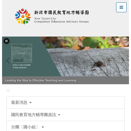
跳
到
主
要
內
容
區
Leading the Way to Effective Teaching and Learning
:::
最新消息
國民教育地方輔導團資訊
分團〔國小組〕