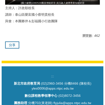
[國小健體]1080529團員增能研習-資訊融入健體專業知能研習
主持人：許政順校長
講師：泰山區榮富國小蔡明貴校長
與會：本團夥伴＆彭福國小行政團隊
瀏覽數:
462
分享
:::
新北市政府教育局
(02)2960-3456 分機8466 (陳校長)
yles0006@apps.ntpc.edu.tw
數位課程教學領導中心
(02)8072-3456
團務助理
分機702(黃老師) flyjulia@apps.ntpc.edu.tw