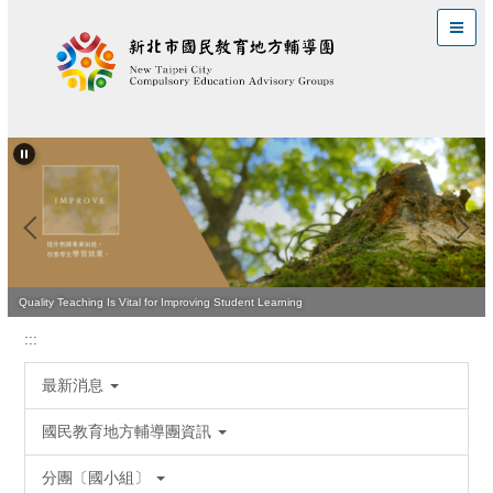
跳
到
主
要
內
容
區
Quality Teaching Is Vital for Improving Student Learning
:::
最新消息
國民教育地方輔導團資訊
分團〔國小組〕