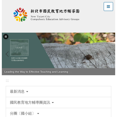
跳
到
主
要
內
容
區
Quality Teaching Is Vital for Improving Student Learning
Leading the Way to Effective Teaching and Learning
:::
最新消息
國民教育地方輔導團資訊
分團〔國小組〕