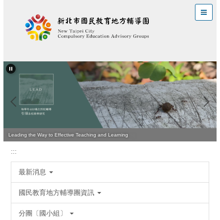
跳
到
主
要
內
容
區
Leading the Way to Effective Teaching and Learning
:::
最新消息
國民教育地方輔導團資訊
分團〔國小組〕