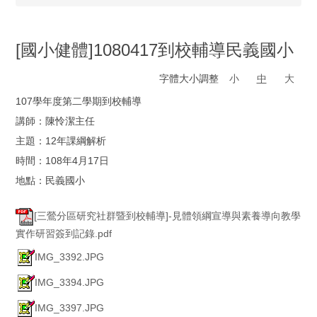
[國小健體]1080417到校輔導民義國小
字體大小調整
小
中
大
107學年度第二學期到校輔導
講師：陳怜潔主任
主題：12年課綱解析
時間：108年4月17日
地點：民義國小
[三鶯分區研究社群暨到校輔導]-見體領綱宣導與素養導向教學
實作研習簽到記錄.pdf
IMG_3392.JPG
IMG_3394.JPG
IMG_3397.JPG