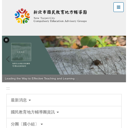
跳
到
主
要
內
容
區
Quality Teaching Is Vital for Improving Student Learning
Leading the Way to Effective Teaching and Learning
:::
最新消息
國民教育地方輔導團資訊
分團〔國小組〕