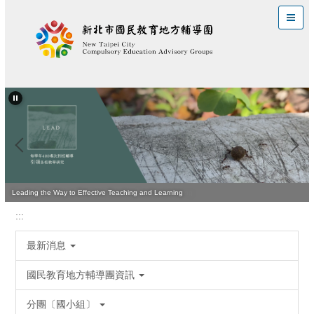
跳
到
主
要
內
容
區
Leading the Way to Effective Teaching and Learning
:::
最新消息
國民教育地方輔導團資訊
分團〔國小組〕