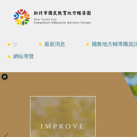
跳
到
主
要
內
容
區
:::
最新消息
國教地方輔導團資
網站導覽