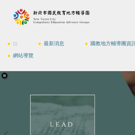
跳
到
主
要
內
容
區
:::
最新消息
國教地方輔導團資
網站導覽