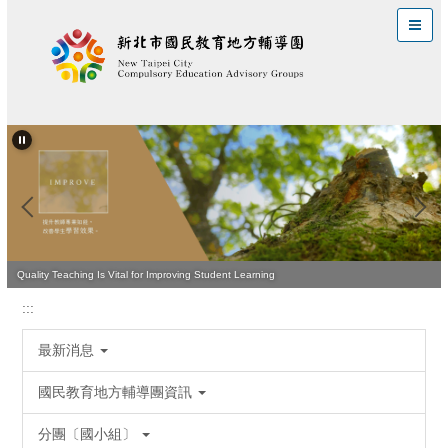
跳
到
主
要
內
容
區
Quality Teaching Is Vital for Improving Student Learning
:::
最新消息
國民教育地方輔導團資訊
分團〔國小組〕