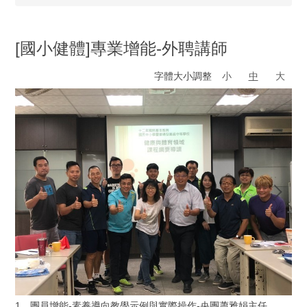
[國小健體]專業增能-外聘講師
字體大小調整
小
中
大
1、團員增能-素養導向教學示例與實際操作-央團蕭雅娟主任