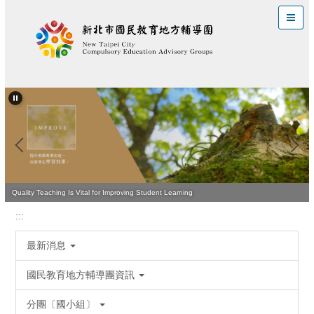
跳
到
主
要
內
容
區
Quality Teaching Is Vital for Improving Student Learning
:::
最新消息
國民教育地方輔導團資訊
分團〔國小組〕