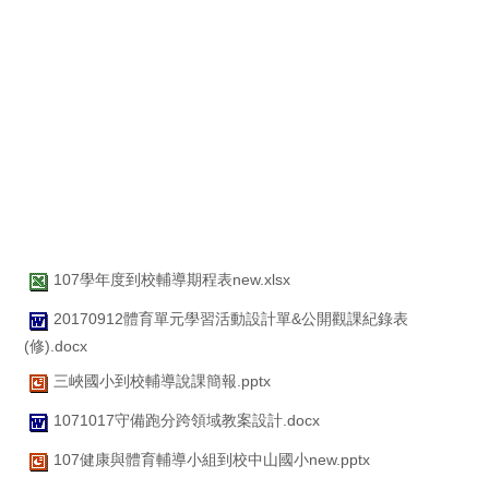
107學年度到校輔導期程表new.xlsx
20170912體育單元學習活動設計單&公開觀課紀錄表
(修).docx
三峽國小到校輔導說課簡報.pptx
1071017守備跑分跨領域教案設計.docx
107健康與體育輔導小組到校中山國小new.pptx