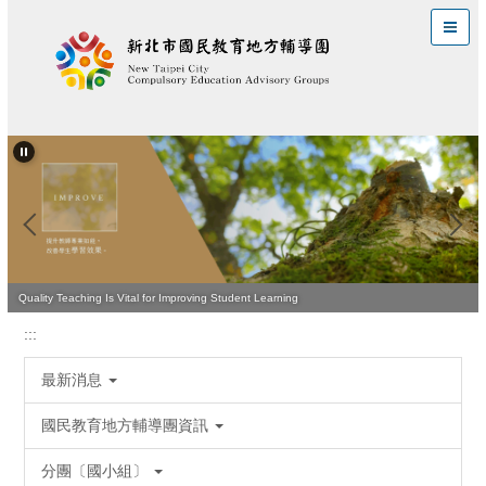
跳
到
主
要
內
容
區
Quality Teaching Is Vital for Improving Student Learning
:::
最新消息
國民教育地方輔導團資訊
分團〔國小組〕