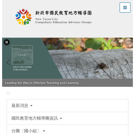
跳
到
主
要
內
容
區
Quality Teaching Is Vital for Improving Student Learning
Leading the Way to Effective Teaching and Learning
:::
最新消息
國民教育地方輔導團資訊
分團〔國小組〕