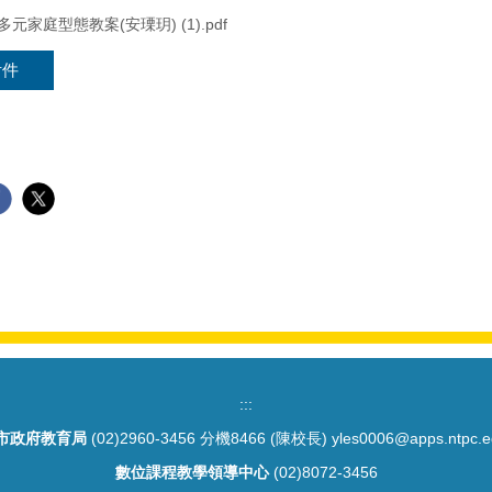
元家庭型態教案(安瑮玥) (1).pdf
附件
:::
市政府教育局
(02)2960-3456 分機8466 (陳校長) yles0006@apps.ntpc.e
數位課程教學領導中心
(02)8072-3456