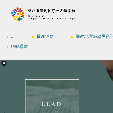
跳
到
主
要
內
容
區
:::
最新消息
國教地方輔導團資
網站導覽