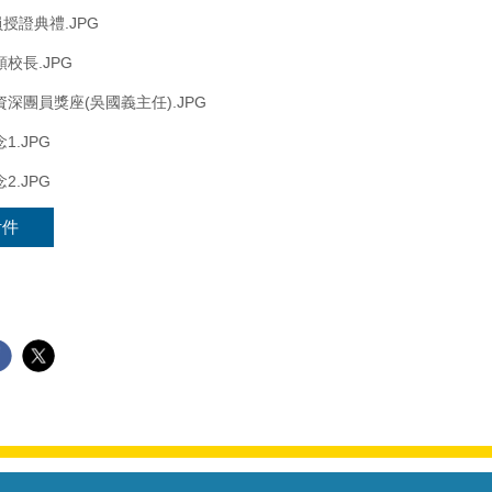
員授證典禮.JPG
校長.JPG
深團員獎座(吳國義主任).JPG
1.JPG
2.JPG
附件