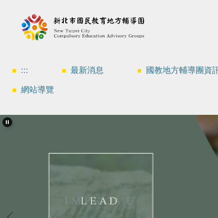
跳
到
主
要
內
容
區
:::
最新消息
國教地方輔導團資
網站導覽