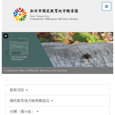
跳
到
主
要
內
容
區
Leading the Way to Effective Teaching and Learning
:::
最新消息
國民教育地方輔導團資訊
分團〔國小組〕