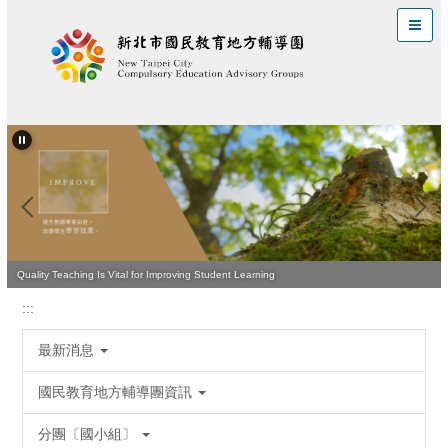
跳
到
主
要
內
容
區
Quality Teaching Is Vital for Improving Student Learning
:::
最新消息
國民教育地方輔導團資訊
分團〔國小組〕