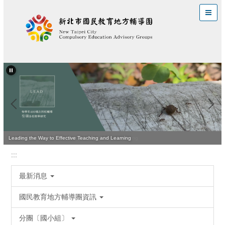
跳
到
主
要
內
容
區
Quality Teaching Is Vital for Improving Student Learning
Leading the Way to Effective Teaching and Learning
:::
最新消息
國民教育地方輔導團資訊
分團〔國小組〕