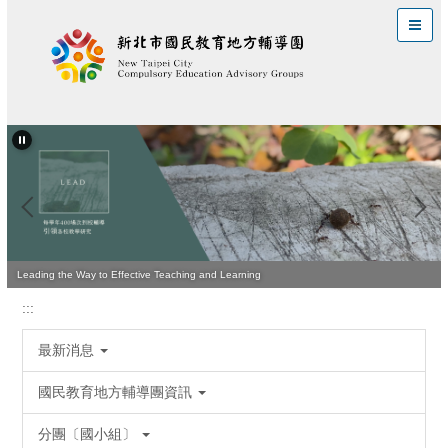
跳
到
主
要
內
容
區
Leading the Way to Effective Teaching and Learning
:::
最新消息
國民教育地方輔導團資訊
分團〔國小組〕