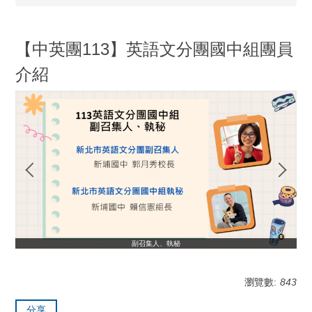
【中英團113】英語文分團國中組團員
介紹
副召集人、執秘
瀏覽數:
843
分享