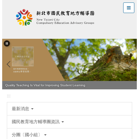
跳
到
主
要
內
容
區
Quality Teaching Is Vital for Improving Student Learning
:::
最新消息
國民教育地方輔導團資訊
分團〔國小組〕