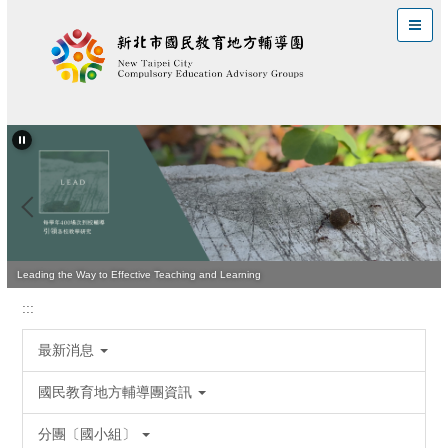
跳
到
主
要
內
容
區
Leading the Way to Effective Teaching and Learning
:::
最新消息
國民教育地方輔導團資訊
分團〔國小組〕