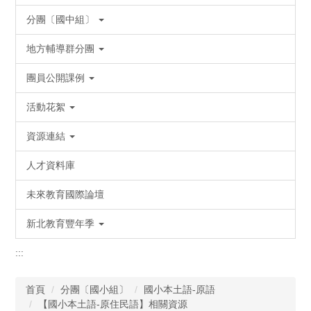
分團〔國中組〕
地方輔導群分團
團員公開課例
活動花絮
資源連結
人才資料庫
未來教育國際論壇
新北教育豐年季
:::
首頁
分團〔國小組〕
國小本土語-原語
【國小本土語-原住民語】相關資源