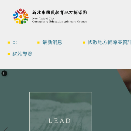
跳
到
主
要
內
容
區
:::
最新消息
國教地方輔導團資
網站導覽