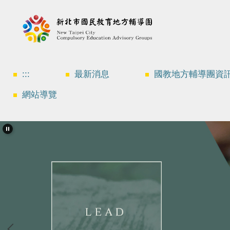
跳
到
主
要
內
容
區
:::
最新消息
國教地方輔導團資
網站導覽