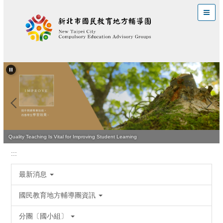
跳
到
主
要
內
容
區
Quality Teaching Is Vital for Improving Student Learning
:::
最新消息
國民教育地方輔導團資訊
分團〔國小組〕