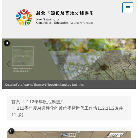
跳
到
主
要
內
容
區
Leading the Way to Effective Teaching and Learning
Quality Teaching Is Vital for Improving Student Learning
首頁
112學年度活動照片
112學年度AI適性化的數位學習世代工作坊112.11.28(共
11 張)