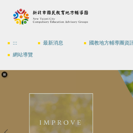
跳
到
主
要
內
容
區
:::
最新消息
國教地方輔導團資
網站導覽