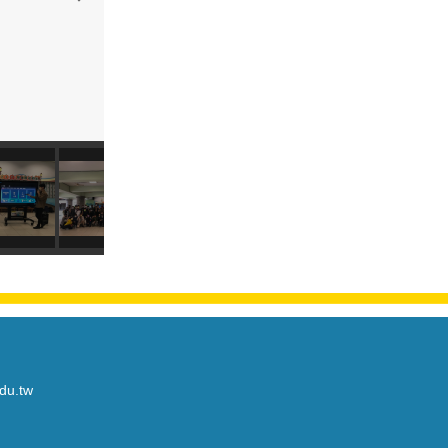
du.tw