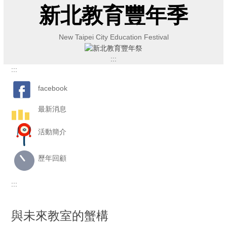
跳
新北教育豐年季
到
主
New Taipei City Education Festival
要
內
:::
容
:::
區
facebook
最新消息
活動簡介
歷年回顧
:::
與未來教室的蟹構